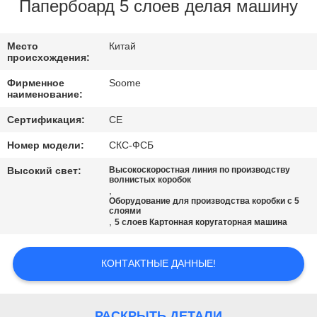
КОНТРОЛЬ
Папербоард 5 слоев делая машину
КАЧЕСТВА
Место
Китай
происхождения:
СВЯЖИТЕСЬ
Фирменное
Soome
С
наименование:
НАМИ
Сертификация:
CE
Номер модели:
СКС-ФСБ
ЗАПРОСИТЕ
Высокий свет:
Высокоскоростная линия по производству
волнистых коробок
ЦИТАТУ
,
Оборудование для производства коробки с 5
слоями
,
5 слоев Картонная коругаторная машина
VR
КОНТАКТНЫЕ ДАННЫЕ!
КАРТА
САЙТА
РАСКРЫТЬ ДЕТАЛИ