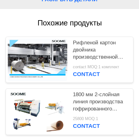
ПОЛИТИКА
УЕДИНЕНИЯ
Похожие продукты
Рифленой картон
двойника
производственной
линии картона
contact MOQ:1 комплект
коробки
CONTACT
гофрированный
производственной
линией рифленый
1800 мм 2-слойная
линия производства
гофрированного
картона
25800 MOQ:1
CONTACT