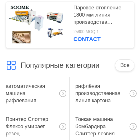
Паровое отопление
1800 мм линия
производства
гофрированного
25800 MOQ:1
картона однослойная
CONTACT
машина для
изготовления коробки
Популярные категории
Все
автоматическая
рифлёная
машина
производственная
рифлевания
линия картона
Принтер Слоттер
Тонкая машина
Флексо умирает
бомбардира
резец
Слиттер лезвия