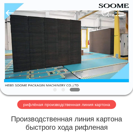
HEBEI
SOOME
PACKAGING
MACHINERY
CO.,LTD.
All
Rights
Reserved.
ДОМОЙ
ПРОДУКТЫ
О
НАС
ЭКСКУРСИЯ
ПО
рифлёная производственная линия картона
ЗАВОДУ
Производственная линия картона
быстрого хода рифленая