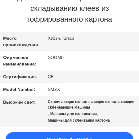
ЗАВОДУ
складыванию клеев из
гофрированного картона
КОНТРОЛЬ
КАЧЕСТВА
Место
Хэбэй, Китай
происхождения:
Фирменное
SOOME
СВЯЖИТЕСЬ
наименование:
С
Сертификация:
CE
НАМИ
Model Number:
SMZX
Высокий свет:
Склеивающие складывающие складывающие
склеивающие машины
ЗАПРОСИТЕ
,
,
Машины для склеивания
Машины для склеивания картона
ЦИТАТУ