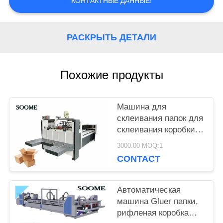
КОНТАКТНЫЕ ДАННЫЕ!
VR
РАСКРЫТЬ ДЕТАЛИ
КАРТА
САЙТА
Похожие продукты
ПОЛИТИКА
Машина для
склеивания папок для
УЕДИНЕНИЯ
склеивания коробки с
гофрированным
3000.00 MOQ:1
покрытием Min.open
CONTACT
size 800 * 290mm
Автоматическая
машина Gluer папки,
рифленая коробка