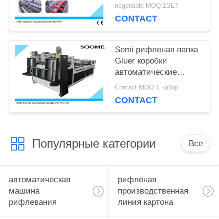
коробки делая
negotiable MOQ:1SET
машинное
CONTACT
оборудование
Semi рифленая папка
Gluer коробки
автоматические
небольшие 2800 для
Contact MOQ:1 набор
коробки
CONTACT
Популярные категории
Все
автоматическая
рифлёная
машина
производственная
рифлевания
линия картона