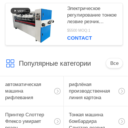
Электрическое
регулирование тонкое
лезвие резчик
сборщик с ручным
$5500 MOQ:1
кормильцем
CONTACT
Популярные категории
Все
автоматическая
рифлёная
машина
производственная
рифлевания
линия картона
Принтер Слоттер
Тонкая машина
Флексо умирает
бомбардира
резец
Слиттер лезвия