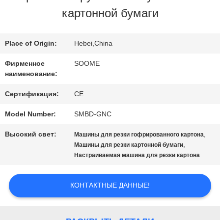
ЗАВОДУ
картонной бумаги
КОНТРОЛЬ
Place of Origin:
Hebei,China
КАЧЕСТВА
Фирменное
SOOME
наименование:
СВЯЖИТЕСЬ
Сертификация:
CE
Model Number:
SMBD-GNC
С
Высокий свет:
,
Машины для резки гофрированного картона
НАМИ
,
Машины для резки картонной бумаги
Настраиваемая машина для резки картона
ЗАПРОСИТЕ
КОНТАКТНЫЕ ДАННЫЕ!
ЦИТАТУ