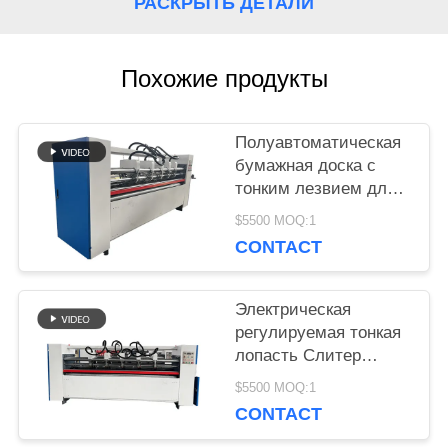
РАСКРЫТЬ ДЕТАЛИ
VR
Похожие продукты
КАРТА
САЙТА
Полуавтоматическая
бумажная доска с
тонким лезвием для
ПОЛИТИКА
картонной коробки
$5500 MOQ:1
CONTACT
УЕДИНЕНИЯ
Электрическая
регулируемая тонкая
лопасть Слитер
Скортер Картон из
$5500 MOQ:1
гофрированного
CONTACT
картона