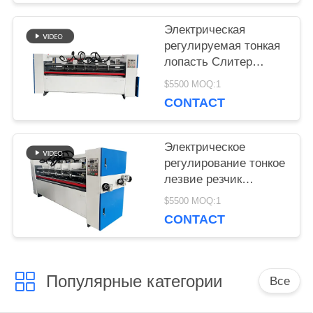
Электрическая
регулируемая тонкая
лопасть Слитер
Скортер Картон из
$5500 MOQ:1
гофрированного
CONTACT
картона
Электрическое
регулирование тонкое
лезвие резчик
сборщик с ручным
$5500 MOQ:1
кормильцем
CONTACT
Популярные категории
Все