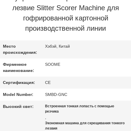
ЗАВОДУ
лезвие Slitter Scorer Machine для
гофрированной картонной
КОНТРОЛЬ
производственной линии
КАЧЕСТВА
Место
Хэбэй, Китай
происхождения:
СВЯЖИТЕСЬ
Фирменное
SOOME
С
наименование:
НАМИ
Сертификация:
CE
Model Number:
SMBD-GNC
ЗАПРОСИТЕ
Высокий свет:
Встроенная тонкая лопасть с помощью
резчика
ЦИТАТУ
,
Экономная машина для скрещивания тонкого
лезвия