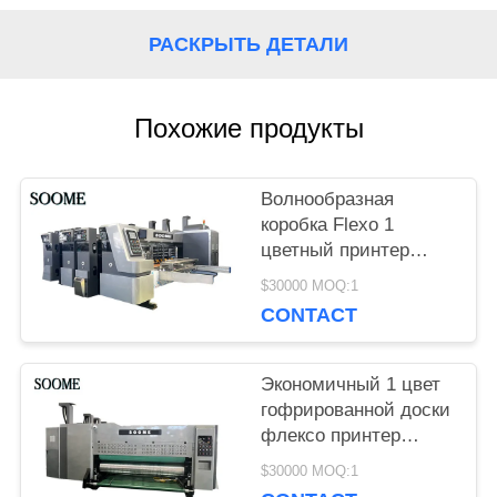
VR
РАСКРЫТЬ ДЕТАЛИ
КАРТА
Похожие продукты
САЙТА
Волнообразная
коробка Flexo 1
ПОЛИТИКА
цветный принтер
Slotter Die Cutter для
УЕДИНЕНИЯ
$30000 MOQ:1
изготовления коробки
CONTACT
пиццы
Экономичный 1 цвет
гофрированной доски
флексо принтер
слотер резачкой для
$30000 MOQ:1
печати небольших