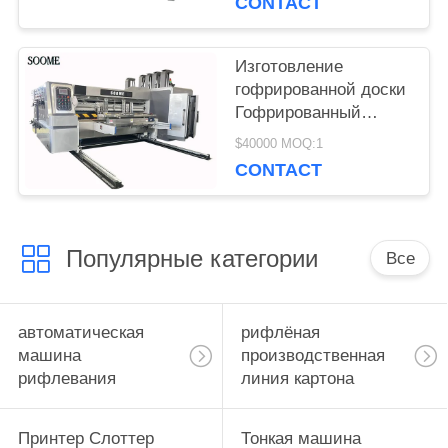
CONTACT
коробок
Изготовление
гофрированной доски
Гофрированный
автокормильщик
$40000 MOQ:1
Флексопринтер
CONTACT
Бесплатная
пластинка Срезная
машина с слотным
устройством
Популярные категории
Все
автоматическая
рифлёная
машина
производственная
рифлевания
линия картона
Принтер Слоттер
Тонкая машина