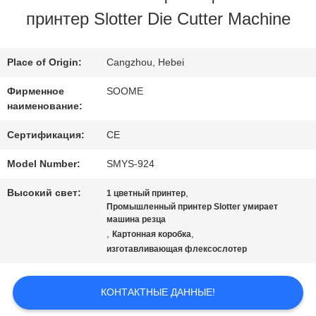
ЗАВОДУ
принтер Slotter Die Cutter Machine
КОНТРОЛЬ
Place of Origin:
Cangzhou, Hebei
КАЧЕСТВА
Фирменное
SOOME
наименование:
СВЯЖИТЕСЬ
Сертификация:
CE
Model Number:
SMYS-924
С
Высокий свет:
,
1 цветный принтер
НАМИ
Промышленный принтер Slotter умирает
машина резца
,
,
Картонная коробка
ЗАПРОСИТЕ
изготавливающая флексослотер
ЦИТАТУ
КОНТАКТНЫЕ ДАННЫЕ!