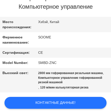
ЗАВОДУ
Компьютерное управление
КОНТРОЛЬ
Место
Хэбэй, Китай
происхождения:
КАЧЕСТВА
Фирменное
SOOME
наименование:
СВЯЖИТЕСЬ
Сертификация:
CE
С
Model Number:
SMBD-ZNC
НАМИ
Высокий свет:
,
2800 мм гофрированная резальная машина
Компьютерное управление гофрированной
резной машиной
ЗАПРОСИТЕ
,
120 м/мин калькуляторная резка
ЦИТАТУ
КОНТАКТНЫЕ ДАННЫЕ!