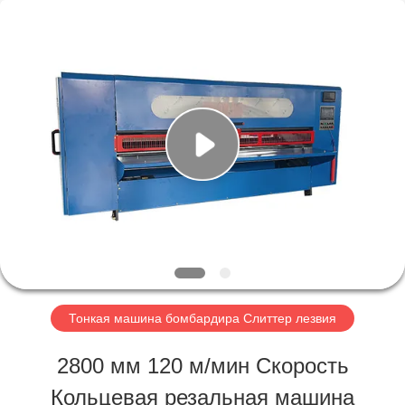
HEBEI
SOOME
PACKAGING
MACHINERY
CO.,LTD.
All
ДОМОЙ
Rights
Reserved.
ПРОДУКТЫ
О
НАС
Тонкая машина бомбардира Слиттер лезвия
ЭКСКУРСИЯ
2800 мм 120 м/мин Скорость
ПО
Кольцевая резальная машина