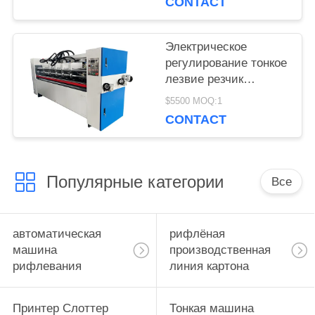
CONTACT
картона
Электрическое
регулирование тонкое
лезвие резчик
сборщик с ручным
$5500 MOQ:1
кормильцем
CONTACT
Популярные категории
Все
автоматическая
рифлёная
машина
производственная
рифлевания
линия картона
Принтер Слоттер
Тонкая машина