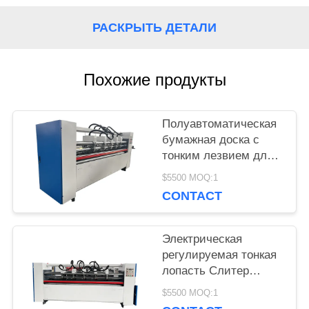
VR
РАСКРЫТЬ ДЕТАЛИ
КАРТА
Похожие продукты
САЙТА
Полуавтоматическая
бумажная доска с
ПОЛИТИКА
тонким лезвием для
картонной коробки
УЕДИНЕНИЯ
$5500 MOQ:1
CONTACT
Электрическая
регулируемая тонкая
лопасть Слитер
Скортер Картон из
$5500 MOQ:1
гофрированного