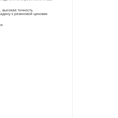
 высокая точность.
дину к резиновой циновке.
я.