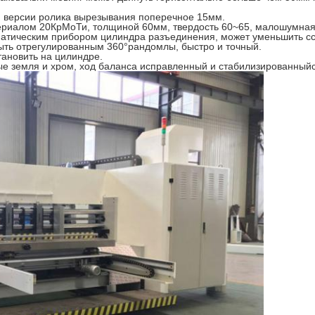
м версии ролика вырезывания поперечное 15мм.
териалом 20КрМоТи, толщиной 60мм, твердость 60~65, малошумная,
атическим прибором цилиндра разъединения, может уменьшить сса
ыть отрегулированным 360°рандомлы, быстро и точный.
тановить на цилиндре.
ые земля и хром, ход баланса исправленный и стабилизированныйс