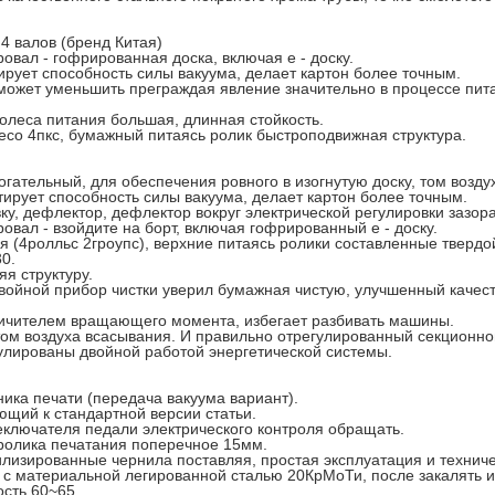
4 валов (бренд Китая)
овал - гофрированная доска, включая е - доску.
ирует способность силы вакуума, делает картон более точным.
жет уменьшить преграждая явление значительно в процессе пита
олеса питания большая, длинная стойкость.
есо 4пкс, бумажный питаясь ролик быстроподвижная структура.
гательный, для обеспечения ровного в изогнутую доску, том возду
тирует способность силы вакуума, делает картон более точным.
ку, дефлектор, дефлектор вокруг электрической регулировки зазора
овал - взойдите на борт, включая гофрированный е - доску.
 (4ролльс 2гроупс), верхние питаясь ролики составленные твердой
0.
я структуру.
войной прибор чистки уверил бумажная чистую, улучшенный качес
ничителем вращающего момента, избегает разбивать машины.
том воздуха всасывания. И правильно отрегулированный секционно
гулированы двойной работой энергетической системы.
ика печати (передача вакуума вариант).
ющий к стандартной версии статьи.
еключателя педали электрического контроля обращать.
ролика печатания поперечное 15мм.
лизированные чернила поставляя, простая эксплуатация и технич
с материальной легированной сталью 20КрМоТи, после закалять и
сть 60~65.