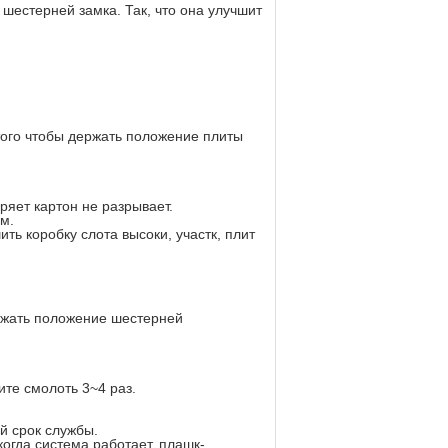
шестерней замка. Так, что она улучшит
того чтобы держать положение плиты
ряет картон не разрывает.
м.
ть коробку слота высоки, участк, плит
ржать положение шестерней
те смолоть 3~4 раз.
й срок службы.
огда система работает, плашк-