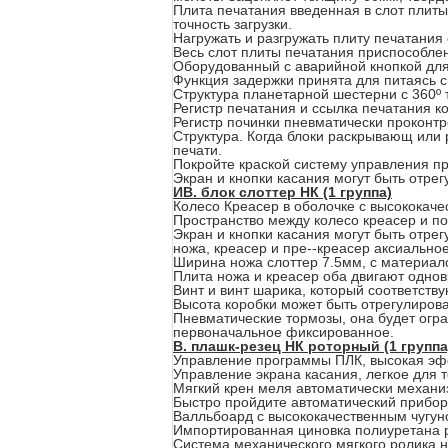
Плита печатания введенная в слот плиты
точность загрузки.
Нагружать и разгружать плиту печатани
Весь слот плиты печатания приспособле
Оборудованный с аварийной кнопкой для 
Функция задержки принята для питаясь 
Структура планетарной шестерни с 360º 
Регистр печатания и ссылка печатания 
Регистр починки пневматически проконт
Структура. Когда блоки раскрывающ или 
печати.
Покройте краской систему управления пр
Экран и кнопки касания могут быть отре
ИВ. блок слоттер НК (1 группа)
Колесо Креасер в оболочке с высококаче
Пространство между колесо креасер и п
Экран и кнопки касания могут быть отрег
ножа, креасер и пре--креасер аксиально
Ширина ножа слоттер 7.5мм, с материало
Плита ножа и креасер оба двигают одно
Винт и винт шарика, который соответству
Высота коробки может быть отрегулирова
Пневматические тормозы, она будет огр
первоначальное фиксированное.
В. плашк-резец НК роторный (1 группа
Управление программы ПЛК, высокая эф
Управление экрана касания, легкое для т
Мягкий крен меля автоматически механи
Быстро пройдите автоматический прибор
Валльбоард с высококачественным чугун
Импортированная циновка полиуретана ре
Система механического мягкого ролика н