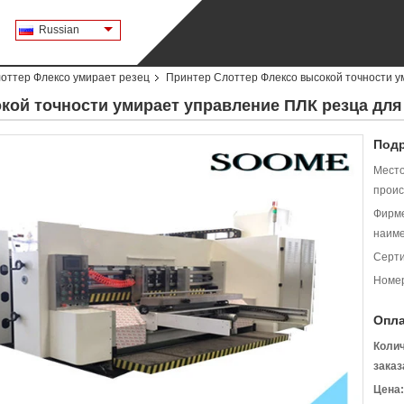
Russian
оттер Флексо умирает резец
Принтер Слоттер Флексо высокой точности 
кой точности умирает управление ПЛК резца дл
Подр
Мест
проис
Фирм
наиме
Серт
Номер
Опла
Коли
заказ
Цена: