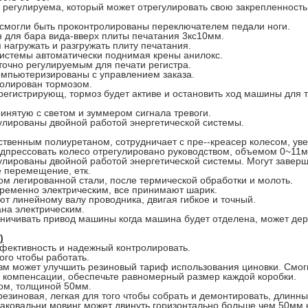
 регулируема, который может отрегулировать свою закрепленность 
я смогли быть проконтролированы переключателем педали ноги.
н для бара вида-вверх плиты печатания 3кс10мм.
нагружать и разгружать плиту печатания.
системы автоматически поднимая крены анилокс.
точно регулируемым для печати регистра.
компьютеризированы с управлением заказа.
ролирован тормозом.
регистрирующ, тормоз будет активе и остановить ход машины для 
инятую с светом и зуммером сигнала тревоги.
гулированы двойной работой энергетической системы.
ственным полиуретаном, сотрудничает с пре--креасер колесом, уве
одпрессовать колесо отрегулировано руководством, объемом 0~11м
улированы двойной работой энергетической системы. Могут заверши
е перемещение, етк.
м легированной стали, после термической обработки и молоть.
временно электрическим, все принимают шарик.
ют линейному валу проводника, двигая гибкое и точный.
на электрическим.
аничивать привод машины когда машина будет отделена, может де
)
фективность и надежный контролировать.
ого чтобы работать.
зм может улучшить резиновый тариф использования циновки. Смоги
 компенсации, обеспечьте равномерный размер каждой коробки.
ом, толщиной 50мм.
зиновая, легкая для того чтобы собрать и демонтировать, длинны
аковальни мовинг может двинуть горизонтально больше чем 50мм к