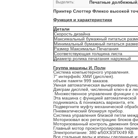
Печатные долбежный
Выделить:
Принтер Слоттер Флексо высокой точ
Функция и характеристики
Детали
Скорость дизайна
Максимальный бумажный питаться разм
Минимальный бумажный питаться разм
Размер Максимальн Печатания
Соответствующая толщина листа
Диаметр ролика печатания наружный
Группа машины И. Полн
Система компьютерного управления.
7" интерфейс ХМИ (дисплея).
объем памяти 999 заказов.
Умная автоматическая вычеркивая функц
Дзяграм дисплей, численный ключ-в и ле
Множественное управление функции с эк
Эта машина с функцией автоматической з
поднимаясь & понижаясь варианта, етк.
Подвергните муфту механической обрабо
Пневматический блокируя прибор.
Система управления близкой петли между
Моторизовал всю регистрацию блоков фи
Моторизованный контроль движения блока
Главный мотор проконтролирован перем
Электропитание: 380 в/50ХЗ/3ПХ/49 КВ.
Все стальные валы и крены сделанные из