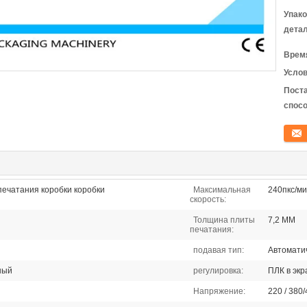
Упак
детал
Время
Услов
Пост
спосо
конта
печатания коробки коробки
Максимальная
240пкс/ми
скорость:
Толщина плиты
7,2 MM
печатания:
подавая тип:
Автомати
ный
регулировка:
ПЛК в экр
Напряжение:
220 / 380