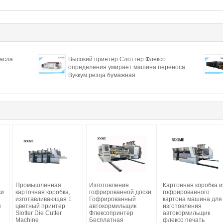
асла
Высокий принтер Слоттер Флексо
определения умирает машина переноса
Вуккум резца бумажная
т
Промышленная
Изготовление
Картонная коробка и
ки
карточная коробка,
гофрированной доски
гофрированного
изготавливающая 1
Гофрированный
картона машина для
я
цветный принтер
автокормильщик
изготовления
Slotter Die Cutter
Флексопринтер
автокормильщик
Machine
Бесплатная
флексо печать