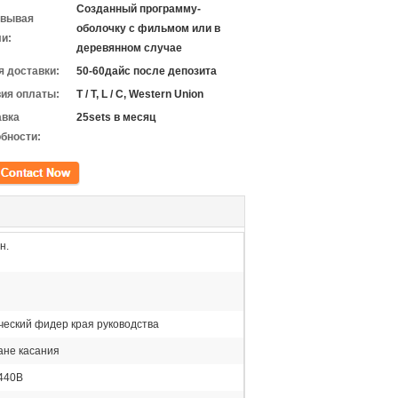
Созданный программу-
овывая
оболочку с фильмом или в
и:
деревянном случае
 доставки:
50-60дайс после депозита
ия оплаты:
T / T, L / C, Western Union
авка
25sets в месяц
бности:
кт
н.
ческий фидер края руководства
ане касания
/440В