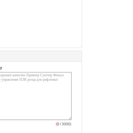
у
(
0
/ 3000)