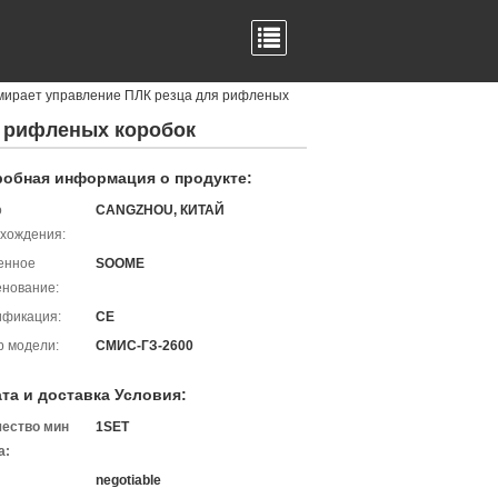
умирает управление ПЛК резца для рифленых
я рифленых коробок
обная информация о продукте:
о
CANGZHOU, КИТАЙ
хождения:
енное
SOOME
нование:
ификация:
CE
 модели:
СМИС-ГЗ-2600
та и доставка Условия:
чество мин
1SET
а:
negotiable