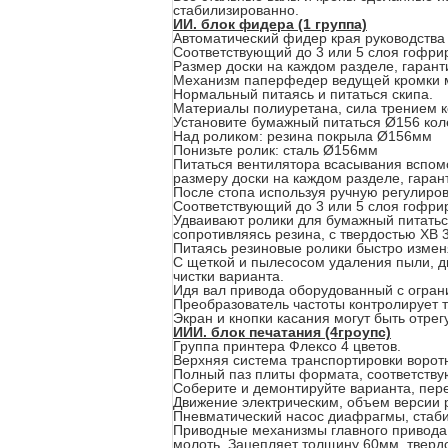
стабилизированно.
ИИ. блок фидера (1 группа)
Автоматический фидер края руководства 
Соответствующий до 3 или 5 слоя гофрир
Размер доски на каждом разделе, гарант
Механизм паперфедер ведущей кромки мо
Нормальный питаясь и питаться скипа.
Материалы полиуретана, сила трением к
Установите бумажный питаться Ø156 кол
Над роликом: резина покрыла Ø156мм
Понизьте ролик: сталь Ø156мм
Питаться вентилятора всасывания вспомо
размеру доски на каждом разделе, гаран
После стопа используя ручную регулиров
Соответствующий до 3 или 5 слоя гофрир
Удваивают ролики для бумажный питаться
сопротивляясь резина, с твердостью ХВ 3
Питаясь резиновые ролики быстро изменя
С щеткой и пылесосом удаления пыли, д
чистки варианта.
Идя вал привода оборудованный с огра
Преобразователь частоты контролирует 
Экран и кнопки касания могут быть отре
ИИИ. блок печатания (4гроупс)
Группа принтера Флексо 4 цветов.
Верхняя система транспортировки воротн
Полный паз плиты формата, соответству
Соберите и демонтируйте варианта, пер
Движение электрическим, объем версии 
Пневматический насос диафрагмы, стаби
Приводные механизмы главного привода 
молоть. Зацепляет толщину 60мм, твердо