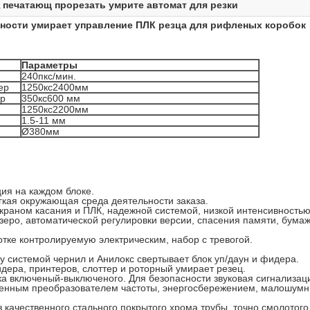
печатающ прорезать умрите автомат для резки
,
ности умирает управление ПЛК резца для рифленых коробок
Параметры
240пкс/мин.
ер
1250кс2400мм
ер
350кс600 мм
1250кс2200мм
1.5-11 мм
Ø380мм
ия на каждом блоке.
гкая окружающая среда деятельности заказа.
раном касания и ПЛК, надежной системой, низкой интенсивностью 
еро, автоматической регулировки версии, спасения памяти, бумаж
тке контролируемую электрическим, набор с тревогой.
 системой чернил и Анилокс свертывает блок уп/даун и фидера.
дера, принтеров, слоттер и роторный умирает резец.
 включеный-выключеного. Для безопасности звуковая сигнализация
енным преобразователем частоты, энергосбережением, малошум
 качественного стального покрытого хрома трубы, точно смолотого